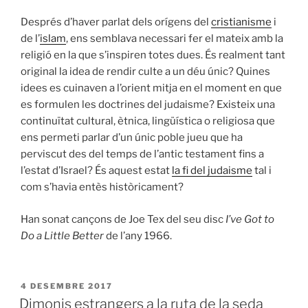
Després d’haver parlat dels orígens del
cristianisme
i
de l’
islam
, ens semblava necessari fer el mateix amb la
religió en la que s’inspiren totes dues. És realment tant
original la idea de rendir culte a un déu únic? Quines
idees es cuinaven a l’orient mitja en el moment en que
es formulen les doctrines del judaisme? Existeix una
continuïtat cultural, ètnica, lingüística o religiosa que
ens permeti parlar d’un únic poble jueu que ha
perviscut des del temps de l’antic testament fins a
l’estat d’Israel? És aquest estat
la fi del judaisme
tal i
com s’havia entès històricament?
Han sonat cançons de Joe Tex del seu disc
I’ve Got to
Do a Little Better
de l’any 1966.
PUBLICAT
4 DESEMBRE 2017
A
Dimonis estrangers a la ruta de la seda