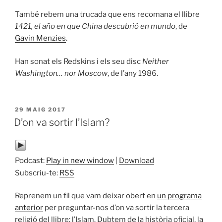
També rebem una trucada que ens recomana el llibre
1421, el año en que China descubrió en mundo
, de
Gavin Menzies
.
Han sonat els Redskins i els seu disc
Neither
Washington… nor Moscow
, de l’any 1986.
PUBLICAT
29 MAIG 2017
A
D’on va sortir l’Islam?
Podcast:
Play in new window
|
Download
Subscriu-te:
RSS
Reprenem un fil que vam deixar obert en
un programa
anterior
per preguntar-nos d’on va sortir la tercera
religió del llibre: l’Islam. Dubtem de la història oficial, la