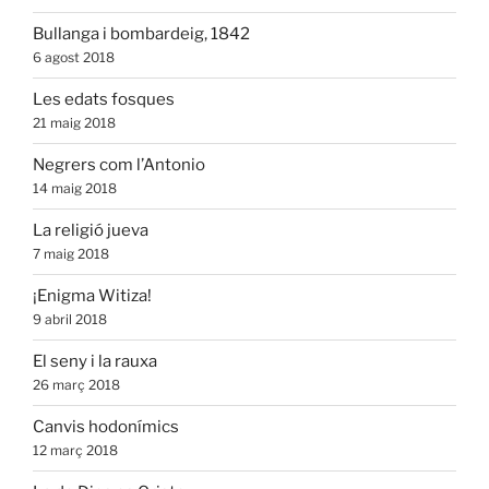
Bullanga i bombardeig, 1842
6 agost 2018
Les edats fosques
21 maig 2018
Negrers com l’Antonio
14 maig 2018
La religió jueva
7 maig 2018
¡Enigma Witiza!
9 abril 2018
El seny i la rauxa
26 març 2018
Canvis hodonímics
12 març 2018