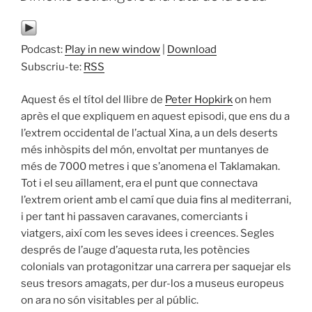
Podcast:
Play in new window
|
Download
Subscriu-te:
RSS
Aquest és el títol del llibre de
Peter Hopkirk
on hem
après el que expliquem en aquest episodi, que ens du a
l’extrem occidental de l’actual Xina, a un dels deserts
més inhòspits del món, envoltat per muntanyes de
més de 7000 metres i que s’anomena el Taklamakan.
Tot i el seu aïllament, era el punt que connectava
l’extrem orient amb el camí que duia fins al mediterrani,
i per tant hi passaven caravanes, comerciants i
viatgers, així com les seves idees i creences. Segles
després de l’auge d’aquesta ruta, les potències
colonials van protagonitzar una carrera per saquejar els
seus tresors amagats, per dur-los a museus europeus
on ara no són visitables per al públic.