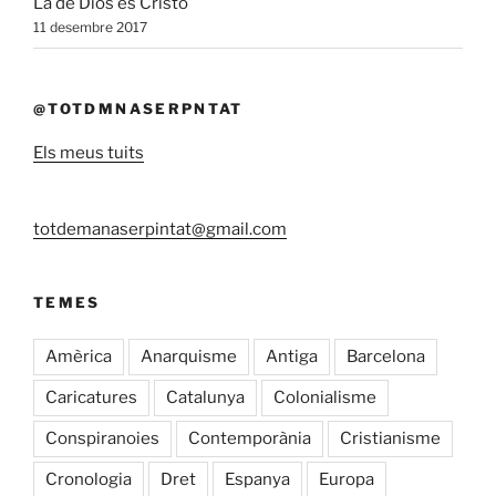
La de Dios es Cristo
11 desembre 2017
@TOTDMNASERPNTAT
Els meus tuits
totdemanaserpintat@gmail.com
TEMES
Amèrica
Anarquisme
Antiga
Barcelona
Caricatures
Catalunya
Colonialisme
Conspiranoies
Contemporània
Cristianisme
Cronologia
Dret
Espanya
Europa