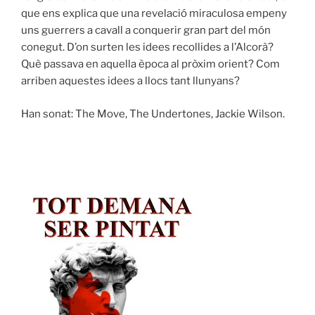
que ens explica que una revelació miraculosa empeny
uns guerrers a cavall a conquerir gran part del món
conegut. D’on surten les idees recollides a l’Alcorà?
Què passava en aquella època al pròxim orient? Com
arriben aquestes idees a llocs tant llunyans?
Han sonat: The Move, The Undertones, Jackie Wilson.