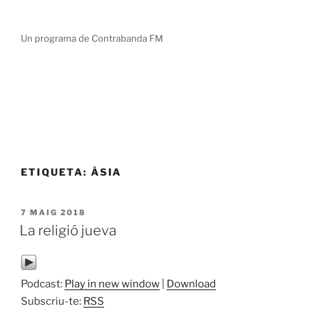
Vés
TOT DEMANA SER PINTAT
al
Un programa de Contrabanda FM
contingut
ETIQUETA:
ÀSIA
PUBLICAT
7 MAIG 2018
A
La religió jueva
Podcast:
Play in new window
|
Download
Subscriu-te:
RSS