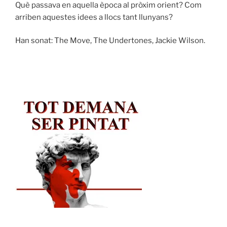
Què passava en aquella època al pròxim orient? Com
arriben aquestes idees a llocs tant llunyans?
Han sonat: The Move, The Undertones, Jackie Wilson.