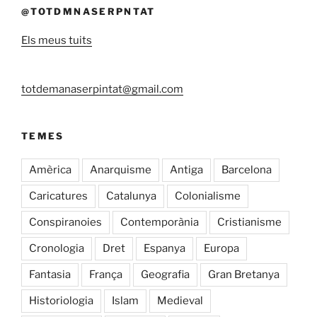
@TOTDMNASERPNTAT
Els meus tuits
totdemanaserpintat@gmail.com
TEMES
Amèrica
Anarquisme
Antiga
Barcelona
Caricatures
Catalunya
Colonialisme
Conspiranoies
Contemporània
Cristianisme
Cronologia
Dret
Espanya
Europa
Fantasia
França
Geografia
Gran Bretanya
Historiologia
Islam
Medieval