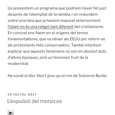
Us presentem un programa que podríem haver fet just
després de l’atemptat de la rambla, i on redundem
sobre una idea que ja havíem exposat anteriorment:
l’islam no és una religió tant diferent
del cristianisme.
En concret ens fixem en el orígens del terme
fonamentalisme, que va néixer als EEUU per referir-se
als protestants més conservadors. També intentem
explicar que aquests fenòmens no són en absolut duts
d’altres èpoques, sinó un fenomen fruit de la
modernitat.
Ha sonat el disc
Don’t give up on me
de Solomon Burke.
PUBLICAT
10 JULIOL 2017
A
L’expulsió del morsicos