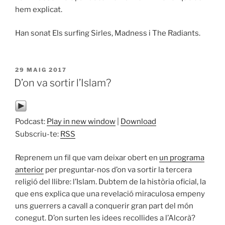
hem explicat.
Han sonat Els surfing Sirles, Madness i The Radiants.
PUBLICAT
29 MAIG 2017
A
D’on va sortir l’Islam?
Podcast:
Play in new window
|
Download
Subscriu-te:
RSS
Reprenem un fil que vam deixar obert en
un programa
anterior
per preguntar-nos d’on va sortir la tercera
religió del llibre: l’Islam. Dubtem de la història oficial, la
que ens explica que una revelació miraculosa empeny
uns guerrers a cavall a conquerir gran part del món
conegut. D’on surten les idees recollides a l’Alcorà?