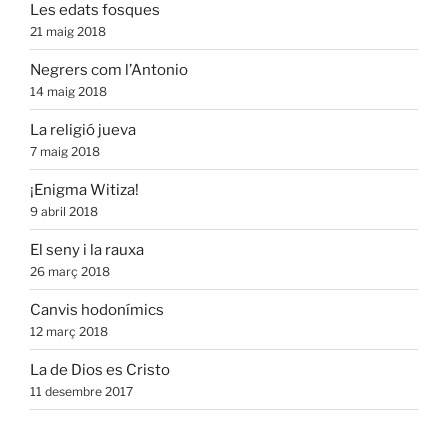
Les edats fosques
21 maig 2018
Negrers com l’Antonio
14 maig 2018
La religió jueva
7 maig 2018
¡Enigma Witiza!
9 abril 2018
El seny i la rauxa
26 març 2018
Canvis hodonímics
12 març 2018
La de Dios es Cristo
11 desembre 2017