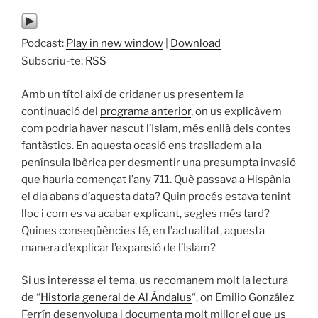
Podcast:
Play in new window
|
Download
Subscriu-te:
RSS
Amb un títol així de cridaner us presentem la
continuació del
programa anterior
, on us explicàvem
com podria haver nascut l’Islam, més enllà dels contes
fantàstics. En aquesta ocasió ens traslladem a la
península Ibèrica per desmentir una presumpta invasió
que hauria començat l’any 711. Què passava a Hispània
el dia abans d’aquesta data? Quin procés estava tenint
lloc i com es va acabar explicant, segles més tard?
Quines conseqüències té, en l’actualitat, aquesta
manera d’explicar l’expansió de l’Islam?
Si us interessa el tema, us recomanem molt la lectura
de “
Historia general de Al Ándalus
“, on Emilio González
Ferrín desenvolupa i documenta molt millor el que us