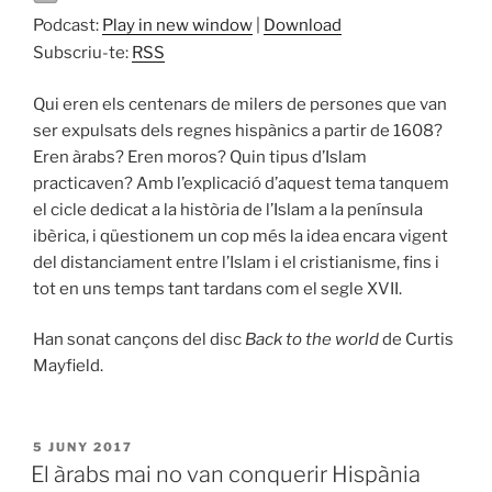
Podcast:
Play in new window
|
Download
Subscriu-te:
RSS
Qui eren els centenars de milers de persones que van
ser expulsats dels regnes hispànics a partir de 1608?
Eren àrabs? Eren moros? Quin tipus d’Islam
practicaven? Amb l’explicació d’aquest tema tanquem
el cicle dedicat a la història de l’Islam a la península
ibèrica, i qüestionem un cop més la idea encara vigent
del distanciament entre l’Islam i el cristianisme, fins i
tot en uns temps tant tardans com el segle XVII.
Han sonat cançons del disc
Back to the world
de Curtis
Mayfield.
PUBLICAT
5 JUNY 2017
A
El àrabs mai no van conquerir Hispània