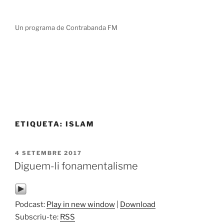
Vés
TOT DEMANA SER PINTAT
al
Un programa de Contrabanda FM
contingut
ETIQUETA:
ISLAM
PUBLICAT
4 SETEMBRE 2017
A
Diguem-li fonamentalisme
Podcast:
Play in new window
|
Download
Subscriu-te:
RSS