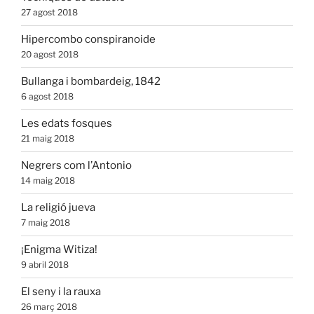
27 agost 2018
Hipercombo conspiranoide
20 agost 2018
Bullanga i bombardeig, 1842
6 agost 2018
Les edats fosques
21 maig 2018
Negrers com l’Antonio
14 maig 2018
La religió jueva
7 maig 2018
¡Enigma Witiza!
9 abril 2018
El seny i la rauxa
26 març 2018