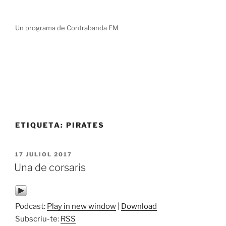
Vés
TOT DEMANA SER PINTAT
al
Un programa de Contrabanda FM
contingut
ETIQUETA:
PIRATES
PUBLICAT
17 JULIOL 2017
A
Una de corsaris
Podcast:
Play in new window
|
Download
Subscriu-te:
RSS