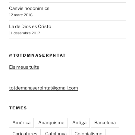
Canvis hodonímics
12 març 2018
La de Dios es Cristo
11 desembre 2017
@TOTDMNASERPNTAT
Els meus tuits
totdemanaserpintat@gmail.com
TEMES
Amèrica
Anarquisme
Antiga
Barcelona
Caricatures
Catalunya
Colonialisme