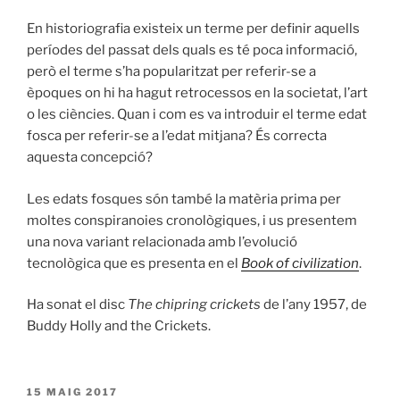
En historiografia existeix un terme per definir aquells
períodes del passat dels quals es té poca informació,
però el terme s’ha popularitzat per referir-se a
èpoques on hi ha hagut retrocessos en la societat, l’art
o les ciències. Quan i com es va introduir el terme edat
fosca per referir-se a l’edat mitjana? És correcta
aquesta concepció?
Les edats fosques són també la matèria prima per
moltes conspiranoies cronològiques, i us presentem
una nova variant relacionada amb l’evolució
tecnològica que es presenta en el
Book of civilization
.
Ha sonat el disc
The chipring crickets
de l’any 1957, de
Buddy Holly and the Crickets.
PUBLICAT
15 MAIG 2017