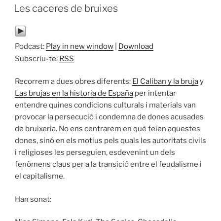
A
Les caceres de bruixes
Podcast:
Play in new window
|
Download
Subscriu-te:
RSS
Recorrem a dues obres diferents:
El Caliban y la bruja
y
Las brujas en la historia de España
per intentar
entendre quines condicions culturals i materials van
provocar la persecució i condemna de dones acusades
de bruixeria. No ens centrarem en què feien aquestes
dones, sinó en els motius pels quals les autoritats civils
i religioses les perseguien, esdevenint un dels
fenòmens claus per a la transició entre el feudalisme i
el capitalisme.
Han sonat: