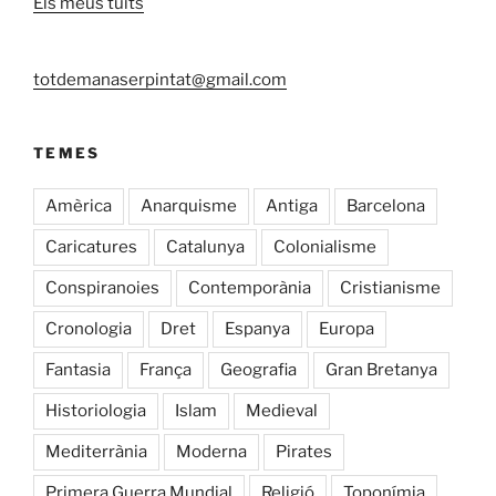
Els meus tuits
totdemanaserpintat@gmail.com
TEMES
Amèrica
Anarquisme
Antiga
Barcelona
Caricatures
Catalunya
Colonialisme
Conspiranoies
Contemporània
Cristianisme
Cronologia
Dret
Espanya
Europa
Fantasia
França
Geografia
Gran Bretanya
Historiologia
Islam
Medieval
Mediterrània
Moderna
Pirates
Primera Guerra Mundial
Religió
Toponímia