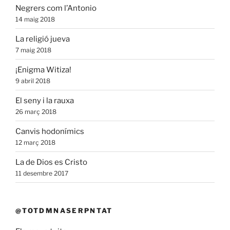
Negrers com l’Antonio
14 maig 2018
La religió jueva
7 maig 2018
¡Enigma Witiza!
9 abril 2018
El seny i la rauxa
26 març 2018
Canvis hodonímics
12 març 2018
La de Dios es Cristo
11 desembre 2017
@TOTDMNASERPNTAT