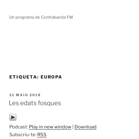
Vés
TOT DEMANA SER PINTAT
al
Un programa de Contrabanda FM
contingut
ETIQUETA:
EUROPA
PUBLICAT
21 MAIG 2018
A
Les edats fosques
Podcast:
Play in new window
|
Download
Subscriu-te:
RSS